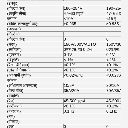
(इनपुट)
(वोल्टेज रेंज)
180~254V
190~254V
(आवृत्ति सीमा)
47~63 हर्ट्ज
47~63 हर्ट्ज
वर्तमान
<10A
<15 ए
(शक्ति कारक
पूर्ण भार)
≥0.965
≥0.985
(उत्पादन)
(वोल्टेज)
(वोल्टेज रेंज)
0
0
(चरण)
150V/300V/AUTO
150V/300V
(सटीकता)
0एफ.एस. का 0.2%
0एफ.एस. का 
(प्रस्ताव)
0.1V
0.1V
(विकृति)
< 1%
< 1%
(रेखा विनियमन)
<0.1%
<0.1%
(लोड विनियमन)
<0.1%
<0.1%
(अस्थायी गुणांक)
<0.02%/°C
<0.02%/°C
वर्तमान
(अधिकतम आरएमएस)
10/5A
20/10A
(मैक्स पीक)
35A/20A
70A/35A
(आवृत्ति)
(रेंज)
45-500 हर्ट्ज
45-500 हर्ट्ज
(सटीकता)
<0.1%
<0.1%
(प्रस्ताव)
0.1Hz
0.1Hz
(माप)
(वोल्टेज)
(रेंज)
0
0