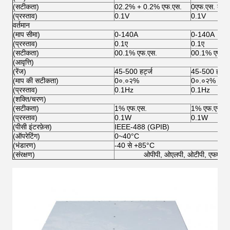
(सटीकता)
02.2% + 0.2% एफ.एस.
0एफ.एस. का 
(प्रस्ताव)
0.1V
0.1V
वर्तमान
(माप सीमा)
0-140A
0-140A
(प्रस्ताव)
0.1ए
0.1ए
(सटीकता)
00.1% एफ.एस.
00.1% एफ.ए
(आवृत्ति)
(रेंज)
45-500 हर्ट्ज
45-500 हर्ट्ज
(माप की सटीकता)
0०.०२%
0०.०२%
(प्रस्ताव)
0.1Hz
0.1Hz
(शक्ति/चरण)
(सटीकता)
1% एफ.एस.
1% एफ.एस.
(प्रस्ताव)
0.1W
0.1W
(पीसी इंटरफ़ेस)
IEEE-488 (GPIB)
(ऑपरेटिंग)
0~40°C
(भंडारण)
-40 से +85°C
(संरक्षण)
ओपीपी, ओएलपी, ओटीपी, एफएएन