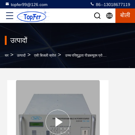
topfer99@126.com
86--13018677119
बोली
उत्पादों
>
>
>
घर
उत्पादों
एसी बिजली स्रोत
उच्च परिशुद्धता पीडब्ल्यूएम प्रोग्राम करने योग्य एसी पावर स्रोत 110V