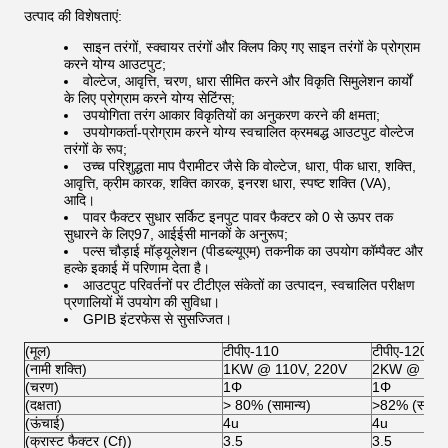
उत्पाद की विशेषताएं:
साइन तरंगों, स्क्वायर तरंगों और क्लिप किए गए साइन तरंगों के प्रोग्राम
करने योग्य आउटपुट;
वोल्टेज, आवृत्ति, चरण, धारा सीमित करने और विकृति सिमुलेशन कार्यों
के लिए प्रोग्राम करने योग्य सेटिंग्स;
उपयोगिता तरंग आकार विकृतियों का अनुकरण करने की क्षमता;
उपयोगकर्ता-प्रोग्राम करने योग्य स्वचालित क्रमबद्ध आउटपुट वोल्टेज
तरंगों के रूप;
उच्च परिशुद्धता माप पैरामीटर जैसे कि वोल्टेज, धारा, पीक धारा, शक्ति,
आवृत्ति, क्रीम कारक, शक्ति कारक, इनरश धारा, स्पष्ट शक्ति (VA),
आदि।
पावर फैक्टर सुधार सर्किट इनपुट पावर फैक्टर को 0 से ऊपर तक
सुधारने के लिए97, आईईसी मानकों के अनुरूप;
पल्स चौड़ाई मॉड्यूलेशन (पीडब्ल्यूएम) तकनीक का उपयोग कॉम्पैक्ट और
हल्के इकाई में परिणाम देता है।
आउटपुट परिवर्तनों पर टीटीएल संकेतों का उत्पादन, स्वचालित परीक्षण
प्रणालियों में उपयोग की सुविधा।
GPIB इंटरफेस से सुसज्जित।
(मूल)
टीपीए-110
टीपीए-120
(नामी शक्ति)
1KW @ 110V, 220V
2KW @ 110
(चरण)
1Φ
1Φ
(दक्षता)
> 80% (सामान्य)
>82% (सामान्
(ऊंचाई)
4u
4u
(क्रास्ट फैक्टर (Cf))
3.5
3.5