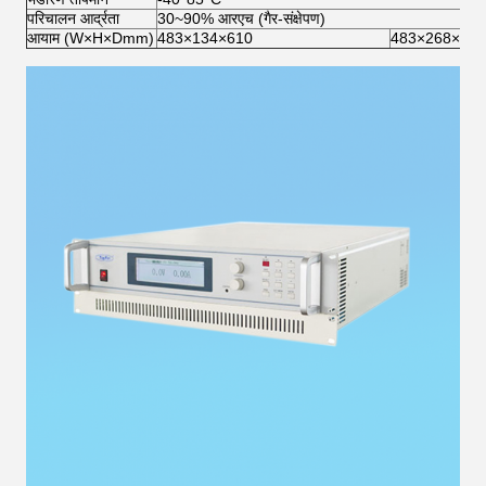
परिचालन आर्द्रता
30~90% आरएच (गैर-संक्षेपण)
आयाम (W×H×Dmm)
483×134×610
483×268×610