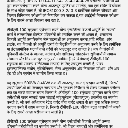
कार्यक्षमताएं हैं।IEC61000-4-11 /-4-13/-4-14/-4-28 प्रतिरक्षा परीक्षणों को
पूरा करनाप्रोग्राम करने योग्य आउटपुट प्रतिबाधा समारोह, जब एक शक्ति विश्लेषक
के साथ जोड़ा जाता है, तो IEC61000-3-2/-3-3 हार्मोनिक वर्तमान सीमाओं और
फ्लिपर विनियमन परीक्षणों को निष्पादित कर सकता है,यह आईईसी नियामक परीक्षण
के लिए सबसे अच्छा विकल्प बना रहा है.
टीपीएडी-100 श्रृंखला प्रोग्राम करने योग्य एसी/डीसी बिजली आपूर्ति के "चरण"
कार्य में तात्कालिक वोल्टेज परिवर्तनों को संपादित करने की क्षमता है, असामान्य
बिजली आपूर्ति उत्परिवर्तन जैसे घटनाओं का अनुकरण करना,शॉर्ट सर्किट, और
झटके. यह बिजली की आपूर्ति तरंगों के विकृतियों का अनुकरण करने के लिए हार्मोनिक
या इंटरहार्मोनिक घटकों वाले तरंगों को आउटपुट कर सकता है। माप के संदर्भ में,
बुनियादी वोल्टेज के अलावा, वर्तमान,और शक्तियह सॉफ़्टवेयर सुविधाओं में सामान्य
संचालन और नियामक सूट अनुप्रयोग शामिल हैं।ये विशेषताएं टीपीएडी-100
श्रृंखला को सामान्य वाणिज्यिक उत्पादों के लिए उपयुक्त बनाती हैं, पावर
इलेक्ट्रॉनिक्स उद्योग, एवियोनिक्स, सैन्य अनुप्रयोग और नियामक परीक्षण, और आर
एंड डी और प्रयोग में उपयोग किया जाता है।
यह श्रृंखला 500VA से 4KVA तक की आउटपुट क्षमताएं प्रदान करती है, जिससे
उपयोगकर्ताओं को डिजाइन सत्यापन और गुणवत्ता निरीक्षण से लेकर उत्पादन परीक्षण
तक का सबसे व्यापक चयन मिलता है।टीपीएडी-100 श्रृंखला प्रोग्राम करने योग्य
एसी/डीसी पावर सप्लाई पल्स चौड़ाई मॉड्यूलेशन (पीडब्ल्यूएम) तकनीक का उपयोग
करती है, जो उन्हें अधिकतम रेटेड करंट पीक करंट क्षमता से छह गुना अधिक क्षमता
प्रदान करने में सक्षम बनाता है, जिससे टीपीएडी-100 सीरीज बढ़त धाराओं को मापने
के लिए सबसे अच्छा परीक्षक बन जाती है।
टीपीएडी-100 श्रृंखला प्रोग्राम करने योग्य एसी/डीसी बिजली आपूर्ति उन्नत
डीएसपी प्रौद्योगिकी का उपयोग करती है, जो विद्युत मापदंडों और हार्मोनिक्स का