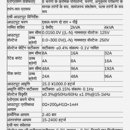
प्रोग्रामिंग विशेषताएं
8 चरणों के क्रमिक परिवर्तनों, चरणों, अनुक्रम परीक्षणों के 9 स
मानक तरंगों के रूप, सामंजस्य संश्लेषण, पल्स तरंगों के रूप, आर
तरंग-रूप प्रारूप
रूप
एसी आउटपुट विनिर्देशः
आउटपुट चरण
एकल-चरण दो तार + पीई
नामित शक्ति
1 केवीए
2kVA
4kVA
कम सीमा
0.0150.0V ((L-N) नाममात्र वोल्टेजः 125V
आउटपुट
उच्च
वोल्टेज
0.0~300.0V(L-N) नाममात्र वोल्टेजः 250V
श्रेणी
वोल्टेज सेटिंग सटीकता
सटीकताः ≤0.4% संकल्पः 0.1V नामित
कम सीमा
8A
16A
32A
रेटेड करंट
उच्च
4A
8A
16A
श्रेणी
कम सीमा
48A
96A
192A
पीक करंट
उच्च
24A
48A
96A
श्रेणी
आउटपुट आवृत्ति
15.0 ¥1000.0 हर्ट्ज
आवृत्ति सेटिंग सटीकता
सटीकताः ≤0.15% संकल्पः 0.1Hz
वोल्टेज विकृति
≤0.3%@50Hz/60Hz ≤1.0%@15-1kHz
प्रोग्राम करने योग्य
आउटपुट प्रतिबाधा
0Ω+200μH1Ω+1mH
आयाम
हार्मोनिक आयाम
2-40 बार
अंतरसंगत आयाम
15-2400 हर्ट्ज
एसी माप संकेतक