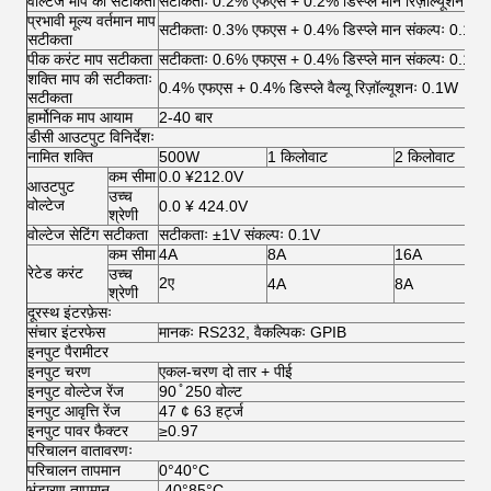
वोल्टेज माप की सटीकता
सटीकताः 0.2% एफएस + 0.2% डिस्प्ले मान रिज़ॉल्यूशनः 0
प्रभावी मूल्य वर्तमान माप
सटीकताः 0.3% एफएस + 0.4% डिस्प्ले मान संकल्पः 0.1A
सटीकता
पीक करंट माप सटीकता
सटीकताः 0.6% एफएस + 0.4% डिस्प्ले मान संकल्पः 0.1A
शक्ति माप की सटीकताः
0.4% एफएस + 0.4% डिस्प्ले वैल्यू रिज़ॉल्यूशनः 0.1W
सटीकता
हार्मोनिक माप आयाम
2-40 बार
डीसी आउटपुट विनिर्देशः
नामित शक्ति
500W
1 किलोवाट
2 किलोवाट
कम सीमा
0.0 ¥212.0V
आउटपुट
उच्च
वोल्टेज
0.0 ¥ 424.0V
श्रेणी
वोल्टेज सेटिंग सटीकता
सटीकताः ±1V संकल्पः 0.1V
कम सीमा
4A
8A
16A
रेटेड करंट
उच्च
2ए
4A
8A
श्रेणी
दूरस्थ इंटरफ़ेसः
संचार इंटरफेस
मानकः RS232, वैकल्पिकः GPIB
इनपुट पैरामीटर
इनपुट चरण
एकल-चरण दो तार + पीई
इनपुट वोल्टेज रेंज
90 ̊ 250 वोल्ट
इनपुट आवृत्ति रेंज
47 ¢ 63 हर्ट्ज
इनपुट पावर फैक्टर
≥0.97
परिचालन वातावरणः
परिचालन तापमान
0°40°C
भंडारण तापमान
-40°85°C