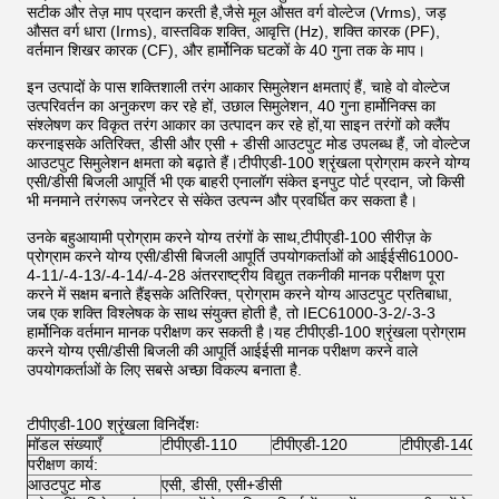
सटीक और तेज़ माप प्रदान करती है,जैसे मूल औसत वर्ग वोल्टेज (Vrms), जड़
औसत वर्ग धारा (Irms), वास्तविक शक्ति, आवृत्ति (Hz), शक्ति कारक (PF),
वर्तमान शिखर कारक (CF), और हार्मोनिक घटकों के 40 गुना तक के माप।
इन उत्पादों के पास शक्तिशाली तरंग आकार सिमुलेशन क्षमताएं हैं, चाहे वो वोल्टेज
उत्परिवर्तन का अनुकरण कर रहे हों, उछाल सिमुलेशन, 40 गुना हार्मोनिक्स का
संश्लेषण कर विकृत तरंग आकार का उत्पादन कर रहे हों,या साइन तरंगों को क्लैंप
करनाइसके अतिरिक्त, डीसी और एसी + डीसी आउटपुट मोड उपलब्ध हैं, जो वोल्टेज
आउटपुट सिमुलेशन क्षमता को बढ़ाते हैं।टीपीएडी-100 श्रृंखला प्रोग्राम करने योग्य
एसी/डीसी बिजली आपूर्ति भी एक बाहरी एनालॉग संकेत इनपुट पोर्ट प्रदान, जो किसी
भी मनमाने तरंगरूप जनरेटर से संकेत उत्पन्न और प्रवर्धित कर सकता है।
उनके बहुआयामी प्रोग्राम करने योग्य तरंगों के साथ,टीपीएडी-100 सीरीज़ के
प्रोग्राम करने योग्य एसी/डीसी बिजली आपूर्ति उपयोगकर्ताओं को आईईसी61000-
4-11/-4-13/-4-14/-4-28 अंतरराष्ट्रीय विद्युत तकनीकी मानक परीक्षण पूरा
करने में सक्षम बनाते हैंइसके अतिरिक्त, प्रोग्राम करने योग्य आउटपुट प्रतिबाधा,
जब एक शक्ति विश्लेषक के साथ संयुक्त होती है, तो IEC61000-3-2/-3-3
हार्मोनिक वर्तमान मानक परीक्षण कर सकती है।यह टीपीएडी-100 श्रृंखला प्रोग्राम
करने योग्य एसी/डीसी बिजली की आपूर्ति आईईसी मानक परीक्षण करने वाले
उपयोगकर्ताओं के लिए सबसे अच्छा विकल्प बनाता है.
टीपीएडी-100 श्रृंखला विनिर्देशः
मॉडल संख्याएँ
टीपीएडी-110
टीपीएडी-120
टीपीएडी-140
परीक्षण कार्य:
आउटपुट मोड
एसी, डीसी, एसी+डीसी