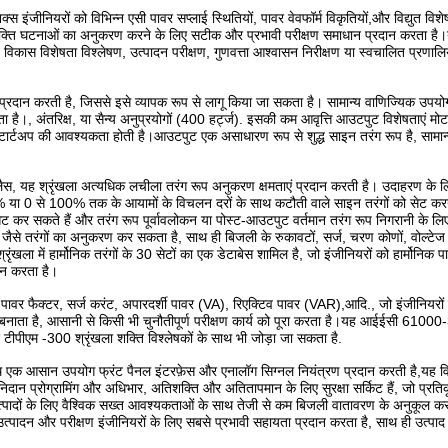
क्स इंजीनियरों को विभिन्न एसी पावर सप्लाई स्थितियों, पावर वेवफॉर्म विकृतियों,और विद्युत वि
्य शक्ति घटनाओं का अनुकरण करने के लिए सटीक और प्रभावी परीक्षण समाधान प्रदान करता ह
 विकास विशेषता विश्लेषण, उत्पादन परीक्षण, गुणवत्ता आश्वासन निरीक्षण या स्वचालित प्रणालि
 प्रदान करती है, जिससे इसे व्यापक रूप से लागू किया जा सकता है। सामान्य वाणिज्यिक उपय
।, अंतरिक्ष, या सैन्य अनुप्रयोगों (400 हर्ट्ज). इसकी कम आवृत्ति आउटपुट विशेषताएं मोट
्ति स्टार्टअप की आवश्यकता होती है।आउटपुट एक असाधारण रूप से शुद्ध साइन तरंग रूप है, साम
े लैस, यह श्रृंखला अत्यधिक लचीला तरंग रूप अनुकरण क्षमताएं प्रदान करती है। उदाहरण क
43% या 0 से 100% तक के आयामों के विचलन दरों के साथ कटौती वाले साइन तरंगों को सेट कर
ट कर सकते हैं और तरंग रूप पूर्वावलोकन या पोस्ट-आउटपुट वर्तमान तरंग रूप निगरानी के लि
जैसे तरंगों का अनुकरण कर सकता है, साथ ही बिजली के रुकावटों, सर्ज, चरण कोणों, वोल्टेज 
ा में हार्मोनिक तरंगों के 30 सेटों का एक डेटाबेस शामिल है, जो इंजीनियरों को हार्मोनिक प
दान करता है।
्टर, पावर फैक्टर, सर्ज करंट, अपारदर्शी पावर (VA), रिएक्टिव पावर (VAR),आदि., जो इंजीनियरों
बनाता है, आसानी से किसी भी चुनौतीपूर्ण परीक्षण कार्य को पूरा करता है।यह आईईसी 61000-
पीएम -300 श्रृंखला शक्ति विश्लेषकों के साथ भी जोड़ा जा सकता है.
क आसान उपयोग फ्रंट पैनल इंटरफ़ेस और एनालॉग सिग्नल नियंत्रण प्रदान करती है,यह वि
ं निदान प्रोग्रामिंग और अधिभार, अतिशक्ति और अतितापमान के लिए सुरक्षा सर्किट हैं, जो प्र
क उत्पादों के लिए वैश्विक सख्त आवश्यकताओं के साथ तेजी से कम बिजली वातावरण के अनुकूल कर
उत्पादन और परीक्षण इंजीनियरों के लिए सबसे प्रभावी सहायता प्रदान करता है, साथ ही उत्पाद 