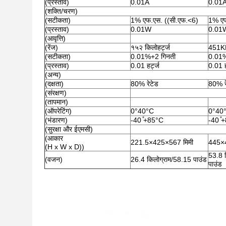
(प्रस्ताव)
0.01A
0.01
(शक्ति/चरण)
(सटीकता)
1% एफ.एस. ((सी.एफ.<6)
1% एफ
(प्रस्ताव)
0.01W
0.01
(आवृत्ति)
(रेंज)
१५२ किलोहर्ट्ज
451K
(सटीकता)
0.01%+2 गिनती
0.01%
(प्रस्ताव)
0.01 हर्ट्ज
0.01 ह
(अन्य)
(दक्षता)
80% रेटेड
80% र
(संरक्षण)
(तापमान)
(ऑपरेटिंग)
0°40°C
0°40
(भंडारण)
-40 ̊+85°C
-40 ̊
(सुरक्षा और ईएमसी)
(आकार
221.5×425×567 मिमी
445×4
(H x W x D))
53.8 
(वजन)
26.4 किलोग्राम/58.15 पाउंड
पाउंड