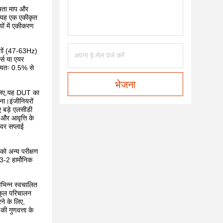
शेषता माप और
ै।यह एक एकीकृत
यों में एकीकरण
ोगों (47-63Hz)
र्स या एयर
ान्यतः 0.5% से
भेजना
े लिए,यह DUT का
ना।इंजीनियरों
ए बड़े एलसीडी
और आवृत्ति के
ावर सप्लाई
 को अन्य परीक्षण
3-2 हार्मोनिक
भिन्न स्वचालित
तिकूल परिचालन
ने के लिए,
की गुणवत्ता के