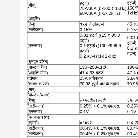
हर्ट्ज)
हर्ट्ज)
(पीक)
150/7
75A/38A ((>100 ¢ 1kHz)
1kHz
60A/30A ((>1k ̇2kHz)
(आवृत्ति)
(रेंज)
१५२ किलोहर्ट्ज
45 ¢ 
(सटीकता)
0.15%
0.15
0.01 हर्ट्ज ((15 ¢ 99.9
0.01 ह
हर्ट्ज)
हर्ट्ज)
(प्रस्ताव)
0.1 हर्ट्ज ((100 ₹999.9
0.1 हर
हर्ट्ज)
हर्ट्ज)
0.2 हर्ट्ज ((1k ̇2kHz)
(इनपुट रेटिंग)
(वोल्टेज रेंज)
190~250v,1Ø
190-
(आवृत्ति सीमा)
47 ¢ 63 हर्ट्ज
47 ¢ 6
वर्तमान
23A अधिकतम
23A 
(शक्ति कारक)
₹0.98 (पूर्ण भार के तहत)
₹0.98 
(माप)
(वोल्टेज/चरण)
(रेंज)
०१५०वी०३००वी
०१५०व
(सटीकता))
0.25% + 0.1% एफ.एस.
0.25%
(प्रस्ताव)
0.1V
0.1V
(वर्तमान/चरण)
(श्रेणी)
०१४०ए
0 ¢ 2
(सटीकता))
00.4% + 0.1% एफ.एस.
00.4%
(सटीकता)
00.4% + 0.2% एफ.एस.
00.4%