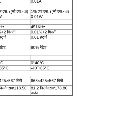
A
0.01A
.एस. ((सी.एफ.<6)
1% एफ.एस. ((सी.एफ.<6)
W
0.01W
Hz
451KHz
+2 गिनती
0.01%+2 गिनती
र्ट्ज
0.01 हर्ट्ज
ेटेड
80% रेटेड
°C
0°40°C
+85°C
-40 ̊+85°C
25×567 मिमी
668×425×567 मिमी
किलोग्राम/118.50
81.2 किलोग्राम/178.86
पाउंड