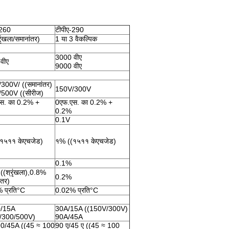
-260
टीपीए-290
रृंखला/समानांतर)
1 या 3 वैकल्पिक
3000 वीए
वीए
9000 वीए
300V/ ((समानांतर)
150V/300V
500V ((सीरीज)
स. का 0.2% +
0एफ.एस. का 0.2% +
0.2%
0.1V
१५११ केएचजेड)
१% ((१५११ केएचजेड)
0.1%
((श्रृंखला),0.8%
0.2%
ंतर)
 प्रति°C
0.02% प्रति°C
0/15A
30A/15A ((150V/300V)
/300/500V)
90A/45A
0/45A ((45 ≈ 100
90 ए/45 ए ((45 ≈ 100