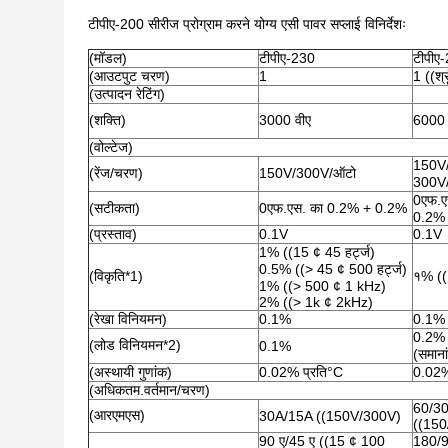
टीपीए-200 सीरीज प्रोग्राम करने योग्य एसी पावर सप्लाई विनिर्देशः
(मॉडल)
टीपीए-230
टीपीए
(आउटपुट चरण)
1
1 ((श्
(उत्पादन रेटिंग)
(शक्ति)
3000 वीए
6000 
(वोल्टेज)
150V/
(रेंज/चरण)
150V/300V/ऑटो
300V/
0एफ.ए
(सटीकता)
0एफ.एस. का 0.2% + 0.2%
0.2%
(प्रस्ताव)
0.1V
0.1V
1% ((15 ¢ 45 हर्ट्ज)
0.5% ((> 45 ¢ 500 हर्ट्ज)
(विकृति*1)
१% ((
1% ((> 500 ¢ 1 kHz)
2% ((> 1k ¢ 2kHz)
(रेखा विनियमन)
0.1%
0.1%
0.2% 
(लोड विनियमन*2)
0.1%
(समाना
(अस्थायी गुणांक)
0.02% प्रति°C
0.02%
(अधिकतम.वर्तमान/चरण)
60/3
(आरएमएस)
30A/15A ((150V/300V)
((150
90 ए/45 ए ((15 ¢ 100
180/9