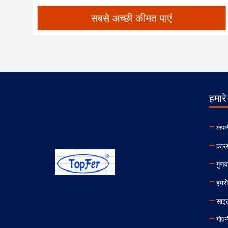
सबसे अच्छी कीमत पाएं
हमारे 
कंपन
कारख
गुणव
हमसे 
साइ
गोपन