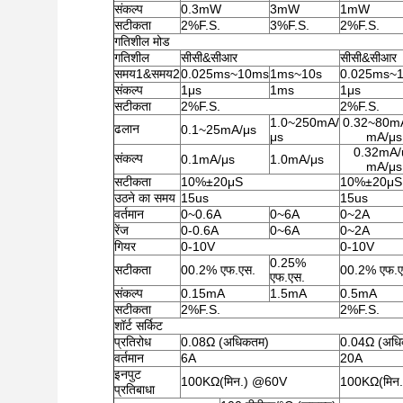
संकल्प
0.3mW
3mW
1mW
सटीकता
2%F.S.
3%F.S.
2%F.S.
गतिशील मोड
गतिशील
सीसी&सीआर
सीसी&सीआर
समय1&समय2
0.025ms~10ms
1ms~10s
0.025ms~
संकल्प
1μs
1ms
1μs
सटीकता
2%F.S.
2%F.S.
1.0~250mA/
0.32~80m
ढलान
0.1~25mA/μs
μs
mA/μs
0.32mA/
संकल्प
0.1mA/μs
1.0mA/μs
mA/μs
सटीकता
10%±20μS
10%±20μS
उठने का समय
15us
15us
वर्तमान
0~0.6A
0~6A
0~2A
रेंज
0-0.6A
0~6A
0~2A
गियर
0-10V
0-10V
0.25%
सटीकता
00.2% एफ.एस.
00.2% एफ.ए
एफ.एस.
संकल्प
0.15mA
1.5mA
0.5mA
सटीकता
2%F.S.
2%F.S.
शॉर्ट सर्किट
प्रतिरोध
0.08Ω (अधिकतम)
0.04Ω (अधि
वर्तमान
6A
20A
इनपुट
100KΩ(मिन.) @60V
100KΩ(मिन
प्रतिबाधा