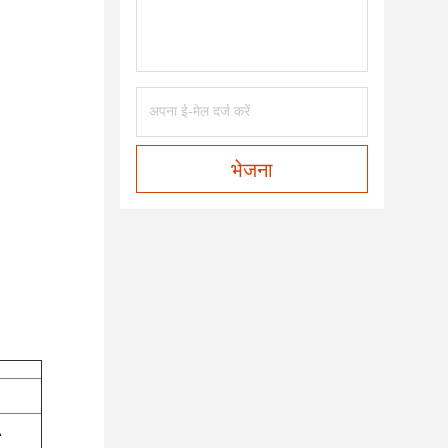
भेजना
A