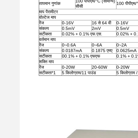
100 पीपीएम/°C (सामान्य)
तापमान गुणांक
100 पीपीएम/°
सीसी
माप पैरामीटर
वोल्टेज माप
रेंज
0-16V
16 से 64 वी
0-16V
संकल्प
0.5mV
2mV
0.5mV
सटीकता
0.02% + 0.1% एफ.एस.
0.02% + 0.
वर्तमान माप
रेंज
0~0.6A
0~6A
0~2A
संकल्प
0.0187mA
0.1875 एमए
0.0625mA
सटीकता
00.1% + 0.1% एफएफ
0.1% + 0.1
शक्ति माप
रेंज
0-20W
20-60W
0-20W
सटीकता*1
5 किलोग्राम/11 पाउंड
5 किलोग्राम 