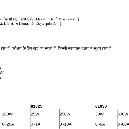
ॉनिक लोड मॉड्यूल 2400W तक समानांतर किया जा सकता है
े सिंक्रोनस निष्पादन के लिए अनुमति देता है
ोते हैं, परीक्षण के लिए जुड़े जा सकते हैं, जिससे स्वचालन दक्षता में सुधार होता है
W
0W
W
61025
61030
100W
25W
250W
30W
300W
0~20A
0~1A
0~10A
0~6A
0~60