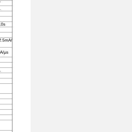
W
.
10s
2.5mA/
A/μs
A