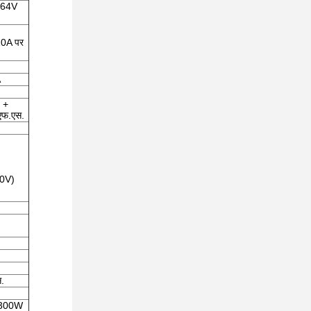
~ 64V
10A पर
A
 +
एफ.एस.
0V)
.
~300W