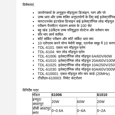
विशेषताएं:
उपयोगकर्ता के अनुकूल मॉड्यूलर डिजाइन, प्लग और प्ले
उच्च धारा और उच्च शक्ति अनुप्रयोगों के लिए कई इलेक्ट्र
मास्टर/स्लेव इंटरफ़ेस डिजाइन कई इलेक्ट्रॉनिक लोड मॉड्यूल क
परीक्षण पैरामीटर भंडारण क्षमता के 100 सेट
बहु खंड 16बिट्स उच्च परिशुद्धता वोल्टेज और वर्तमान माप
शोर माप कार्य शामिल
शॉर्ट सर्किट परीक्षण और शॉर्ट सर्किट धारा माप
10 प्रोग्राम करने योग्य मेमोरी समूह, प्रत्येक समूह में 10 चरण ह
TDL-6101: एकल भार मॉड्यूल फ्रेम
TDL-6104: चार लोड मॉड्यूल फ्रेम
TDL-61006: इलेक्ट्रॉनिक लोड मॉड्यूल 6A/60V/60W
TDL-61010: इलेक्ट्रॉनिक लोड मॉड्यूल 20A/60V/100
TDL-61025: इलेक्ट्रॉनिक लोड मॉड्यूल 10A/250V/25
TDL-61030: इलेक्ट्रॉनिक लोड मॉड्यूल 60A/60V/300
TDL-610001: एकल मॉड्यूल शोर माप कार्ड (20MHz)
टीडीएल-610003: रिमोट कंट्रोलर
विनिर्देश पत्र:
मॉडल
61006
61010
इनपुट/
20W
60W
20W
आउटपुट
डीसी आउटपुट
0~0.6A
0~6A
0~2A
करंट