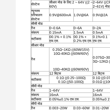
सीआर मोड के लिए 2 ~ 64V ((2 ~
2~64V ((CR
वोल्टेज
60V)
2~61V) मोड
न्यूनतम
परिचालन
0.9V@600mA
1.0V@6A
0.9V@2A
वोल्टेज
सीसी मोड
रेंज
0~0.6A
0~6A
0~2A
संकल्प
0.15mA
1.5mA
0.5mA
00.1% + 0.1%
00.1% +
0.1%+0.1
सटीकता
एफ.एस.
0.2% एफ.एस.
एफ.एस.
सीआर मोड
0.25Ω~1KΩ ((60W/15V)
10Ω-40KΩ ((60W/60V)
0.075Ω~30
रेंज
3Ω~12KΩ (
10Ω~40KΩ ((60W/60V)
संकल्प
12 बिट्स
12 बिट्स
0.1Ω ((0.25~100Ω)
0.1Ω ((0.0
सटीकता
0.1Ω ((50-100Ω)
0.01Ω ((1
सीवी मोड
रेंज
1~64V
1~64V
संकल्प
16mA
16mA
सटीकता
0.05%±0.1% एफ.एस.
0.05%±0.1
सीपी मोड
रेंज
0.003~20W
0.03~60W
0.01~20W