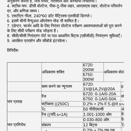
अनुकरण करता है, जैसे स्थिर, गतिशील और अस्थायी स्थितियां।
सटीक माप: डीसी वोल्टेज, पीक-टू-पीक लहर, आरएमएस लहर, वोल्टेज परिवर्तन
दर, और क्षणिक समय।
एसटीएन नीला, 240*60 डॉट मैट्रिक्स एलसीडी डिस्प्ले।
इसमें चीनी मैन्युअल ऑपरेशन मोड भी शामिल है।
एडेप्टर, चार्जर आदि के लिए निरंतर वोल्टेज परीक्षण आवश्यकताओं को पूरा करने
के लिए सीवी परीक्षण मोड जोड़ता है।
सीवी/सीसी नियंत्रण पोर्ट या पाठ आधारित बिट्स (एबीसीडी) नियंत्रण सुविधाएँ।
आरक्षित प्रदर्शन और कीबोर्ड इंटरफ़ेस।
विनिर्देशः
6720:
200W
अधिकतम शक्ति
अधिकतम वोल्टेज
6750:
300W
6720:
काम करने का न्यूनतम
6750
1V@1A,2V@20A
6720: 0-1A/0-20A
रेंज
संकल्प
6750: 0-1A/0-50A
भार प्रवाह
सटीकता ((250C)
0.2% + 2% F.S.@If.s=A,
Tc
50 पीपीएम/सी
ओवरश
रेंज ((यदि.s=1A)
1.001-1000 ओम
रेंज 
0.030-800 ओम
रेंज 
भार प्रतिरोध
संकल्प
12 बिट्स
Tc
0.2% + 2% एफ.एस.