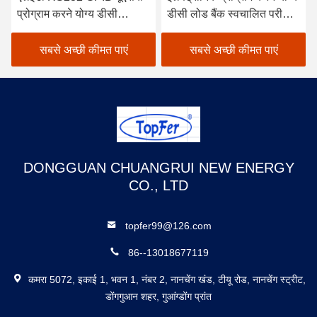
प्रोग्राम करने योग्य डीसी
डीसी लोड बैंक स्वचालित परीक्षण
इलेक्ट्रॉनिक लोड चर परीक्षक
40KHz
सबसे अच्छी कीमत पाएं
सबसे अच्छी कीमत पाएं
DONGGUAN CHUANGRUI NEW ENERGY
CO., LTD
topfer99@126.com
86--13018677119
कमरा 5072, इकाई 1, भवन 1, नंबर 2, नानचेंग खंड, टीयू रोड, नानचेंग स्ट्रीट,
डोंगगुआन शहर, गुआंग्डोंग प्रांत