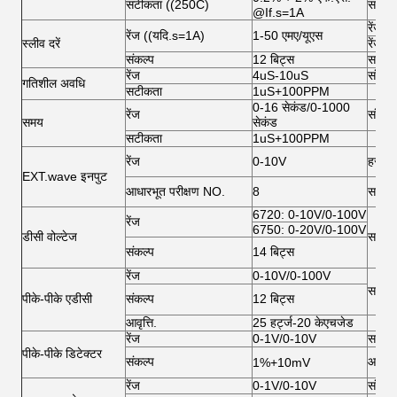
सटीकता ((250C)
सटीक
@If.s=1A
रेंज 
रेंज ((यदि.s=1A)
1-50 एमए/यूएस
स्लीव दरें
रेंज 
संकल्प
12 बिट्स
सटीक
रेंज
4uS-10uS
संकल्प
गतिशील अवधि
सटीकता
1uS+100PPM
0-16 सेकंड/0-1000
रेंज
संकल्प
समय
सेकंड
सटीकता
1uS+100PPM
रेंज
0-10V
हस्तां
EXT.wave इनपुट
आधारभूत परीक्षण NO.
8
सटीक
6720: 0-10V/0-100V
रेंज
6750: 0-20V/0-100V
डीसी वोल्टेज
सटीक
संकल्प
14 बिट्स
रेंज
0-10V/0-100V
सटीक
पीके-पीके एडीसी
संकल्प
12 बिट्स
आवृत्ति.
25 हर्ट्ज-20 केएचजेड
रेंज
0-1V/0-10V
सटीक
पीके-पीके डिटेक्टर
संकल्प
आवृत्ति
1%+10mV
रेंज
0-1V/0-10V
संकल्प