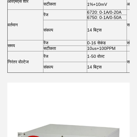
आरएमएस शोर
सटीकता
आवृत्ति
1%+10mV
6720: 0-1A/0-20A
रेंज
6750: 0-1A/0-50A
वर्तमान
सटीक
संकल्प
14 बिट्स
रेंज
0-16 सेकंड
संकल्प
समय
सटीकता
10us+100PPM
रेंज
1-50 वोल्ट
निरंतर वोल्टेज
सटीक
संकल्प
14 बिट्स