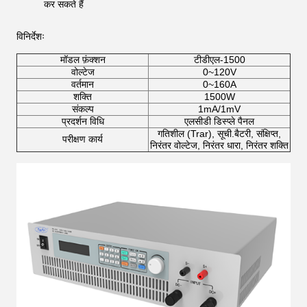
कर सकते हैं
विनिर्देशः
मॉडल फ़ंक्शन
टीडीएल-1500
वोल्टेज
0~120V
वर्तमान
0~160A
शक्ति
1500W
संकल्प
1mA/1mV
प्रदर्शन विधि
एलसीडी डिस्प्ले पैनल
गतिशील (Trar), सूची.बैटरी, संक्षिप्त,
परीक्षण कार्य
निरंतर वोल्टेज, निरंतर धारा, निरंतर शक्ति