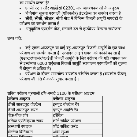
का समर्थन करता है!
एनर्जी स्टार और आईईसी 62301 माप आवश्यकताओं के अनुरूप
विनिर्माण सूचना प्रणाली (शॉपफ्लोर) इंटरफ़ेस का समर्थन करता है
सीवी, सीसी, सीआर, सीपी मोड में विभिन्न बिजली आपूर्ति मापदंडों के
परीक्षण का समर्थन करता है
अनुकूलित प्रदर्शन मोड, मनमाने ढंग से हार्डवेयर विन्यास संयोजन"
उच्च गति:
कई एकल-आउटपुट या कई बहु-आउटपुट बिजली आपूर्ति के एक साथ
परीक्षण का समर्थन करता है, उत्पादन लाइन क्षमता को काफी बढ़ाता है।
(एडाप्टर/चार्जर/एलईडी बिजली आपूर्ति के लिए परीक्षण की गति व्यापक रूप
से इस्तेमाल 6000 श्रृंखला बिजली आपूर्ति स्वचालन प्रणालियों की तुलना
में दोगुना से अधिक है)
परीक्षण के दौरान समानांतर बारकोड स्कैनिंग करता है (बारकोड रीडर),
परीक्षण की गति में काफी सुधार करता है।
शक्ति परीक्षण प्रणाली टॉप-स्मार्ट 1100 के परीक्षण आइटमः
परीक्षण आइटम
परीक्षण आइटम
डीसी आउटपुट वोल्टेज
इनपुट वोल्टेज रैंप
डीसी आउटपुट करंट
इनपुट आवृत्ति रैंप
पीक-पीक शोर
ट्रैकिंग
क्षणिक प्रतिक्रिया समय
शॉर्ट सर्किट परीक्षण
अस्थायी स्पाइक
शॉर्ट सर्किट करंट
वोल्टेज विनियमन
ओवी सुरक्षा