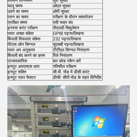
वर्तमान विनियमन
यूवी सुरक्षा
चालू समय
ओएल सुरक्षा
उठने का समय
ओपी सुरक्षा
पतन का समय
परीक्षण के दौरान समायोजन
प्रतीक्षा समय
एसी चक्र बंद
इनरुश करंट परीक्षण
पीएलडी सिमुलेशन
पावर अच्छा संकेत
GPIB पढ़ना/लिखना
बिजली विफलता संकेत
232 पढ़ना/लिखना
पी/एस ऑन सिग्नल
यूएसबी पढ़ना/लिखना
पावर अप अनुक्रम
टीटीएल सिग्नल नियंत्रण
बिजली बंद करने का क्रम
रिले नियंत्रण
प्रभावकारिता
बार कोड स्कैन करें
इनपुट आरएमएस धारा
गतिशील परीक्षण
इनपुट शक्ति
सी.वी. मोड में डीसी करंट
इनपुट पावर फैक्टर
डीसीः सीपी मोड के तहत विनिर्देश