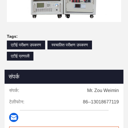
Tags:
एटीई परीक्षण उपकरण
स्वचालित परीक्षण उपकरण
एटीई प्रणाली
संपर्क
संपर्क:
Mr. Zou Weimin
टेलीफोन:
86--13018677119