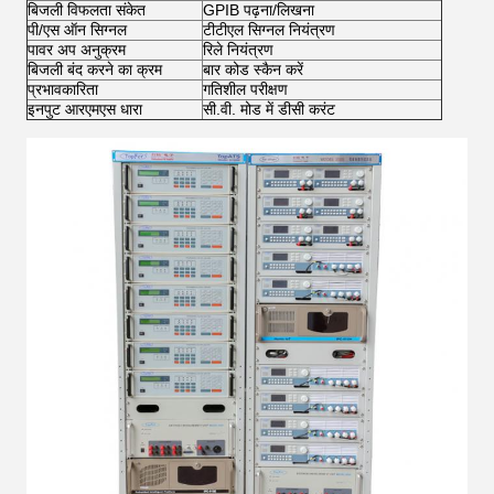
बिजली विफलता संकेत
GPIB पढ़ना/लिखना
पी/एस ऑन सिग्नल
टीटीएल सिग्नल नियंत्रण
पावर अप अनुक्रम
रिले नियंत्रण
बिजली बंद करने का क्रम
बार कोड स्कैन करें
प्रभावकारिता
गतिशील परीक्षण
इनपुट आरएमएस धारा
सी.वी. मोड में डीसी करंट