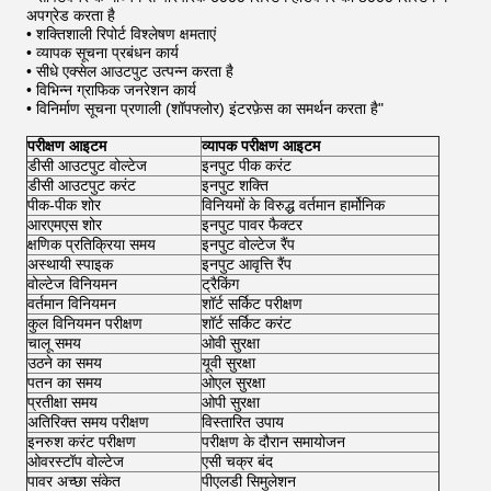
अपग्रेड करता है
• शक्तिशाली रिपोर्ट विश्लेषण क्षमताएं
• व्यापक सूचना प्रबंधन कार्य
• सीधे एक्सेल आउटपुट उत्पन्न करता है
• विभिन्न ग्राफिक जनरेशन कार्य
• विनिर्माण सूचना प्रणाली (शॉपफ्लोर) इंटरफ़ेस का समर्थन करता है"
परीक्षण आइटम
व्यापक परीक्षण आइटम
डीसी आउटपुट वोल्टेज
इनपुट पीक करंट
डीसी आउटपुट करंट
इनपुट शक्ति
पीक-पीक शोर
विनियमों के विरुद्ध वर्तमान हार्मोनिक
आरएमएस शोर
इनपुट पावर फैक्टर
क्षणिक प्रतिक्रिया समय
इनपुट वोल्टेज रैंप
अस्थायी स्पाइक
इनपुट आवृत्ति रैंप
वोल्टेज विनियमन
ट्रैकिंग
वर्तमान विनियमन
शॉर्ट सर्किट परीक्षण
कुल विनियमन परीक्षण
शॉर्ट सर्किट करंट
चालू समय
ओवी सुरक्षा
उठने का समय
यूवी सुरक्षा
पतन का समय
ओएल सुरक्षा
प्रतीक्षा समय
ओपी सुरक्षा
अतिरिक्त समय परीक्षण
विस्तारित उपाय
इनरुश करंट परीक्षण
परीक्षण के दौरान समायोजन
ओवरस्टॉप वोल्टेज
एसी चक्र बंद
पावर अच्छा संकेत
पीएलडी सिमुलेशन