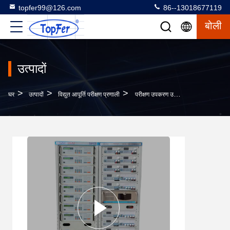
topfer99@126.com
86--13018677119
बोली
उत्पादों
>
>
>
घर
उत्पादों
विद्युत आपूर्ति परीक्षण प्रणाली
परीक्षण उपकरण उच्च गति एटीई स्वचालित बिजली आपूर्ति परीक्षण प्रणाली उपकरण के लिए Apters स्विचिंग