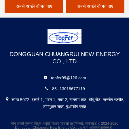
सबसे अच्छी कीमत पाएं
सबसे अच्छी कीमत पाएं
DONGGUAN CHUANGRUI NEW ENERGY
CO., LTD
topfer99@126.com
86--13018677119
कमरा 5072, इकाई 1, भवन 1, नंबर 2, नानचेंग खंड, टीयू रोड, नानचेंग स्ट्रीट,
डोंगगुआन शहर, गुआंग्डोंग प्रांत
चीन अच्छी गुणवत्ता विद्युत आपूर्ति परीक्षण प्रणाली आपूर्तिकर्ता. कॉपीराइट © 2024-2026
Dongguan Chuangrui New Energy Co., Ltd सभी अधिकार सुरक्षित हैं।