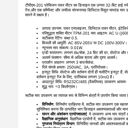
टीपीएम-201 प्रेसिजन पावर मीटर का डिजाइन एक उन्नत 32-बिट हाई स्पीड प
रेंज,और एक कॉम्पैक्ट और लचीला संरचनायह डिजिटल विद्युत मापदंड माप उप
मापने में सक्षम है।
उत्पाद उपनाम: पावर एनालाइजर, डिजिटल पावर मीटर, इंटेलिज
परिशुद्धता शक्ति मीटर TPM-201 माप आइटमः AC U ((
सटीकता रेटिंगः कक्षा 0.5.
बिजली की आपूर्तिः AC 85V-265V या DC 100V-300V।
न्यूनतम माप संकल्पः 0.01W.
ए/डी रूपांतरणः लगभग 8k/सेक, 24 बिट की दर, वोल्टेज और 
अलार्म फंक्शनः सीमा से अधिक श्रव्य और दृश्य अलार्म।
प्रदर्शन अद्यतनः लगभग 3 बार/सेकंड;
रिले संपर्क क्षमताः 250VAC, 3A, प्रतिरोधक।
इनपुट विधिः वोल्टेज और वर्तमान दोनों ही फ्लोटिंग इनपुट ह
वर्तमान इनपुट रेंज के लिए, प्रतिबाधा लगभग 10mΩ है।
आउटपुट विधिः RS232C/485 (वैकल्पिक) उपकरण आयामः 
शुद्ध भारः ≈3 किलोग्राम।
सटीक माप उपकरण का व्यापक रूप से विभिन्न क्षेत्रों में उपयोग किया जाता ह
विनिर्माण
: विनिर्माण प्रक्रिया में, सटीक माप उपकरण एक महत्व
सुनिश्चित करना कि उत्पादित भाग डिजाइन आवश्यकताओं और मानकों को
मापन और अंशांकन प्रयोगशालाएं
: ये उपकरण अन्य माप यंत्रों
वैज्ञानिक अनुसंधान
: वैज्ञानिक प्रयोगों में, सटीक माप उपकरण
गुणवत्ता नियंत्रण विभाग
: विनिर्दिष्ट मानकों और आवश्यकताओं को