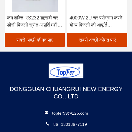
कम शक्ति RS232 यूएसबी चर
4000W 2U चर प्रोग्राम करने
डीसी बिजली स्रोत आपूर्ति मशीन
योग्य बिजली की आपूर्ति
कस्टम
485LAN इंटरफेस
सबसे अच्छी कीमत पाएं
सबसे अच्छी कीमत पाएं
DONGGUAN CHUANGRUI NEW ENERGY
CO., LTD
topfer99@126.com
86--13018677119