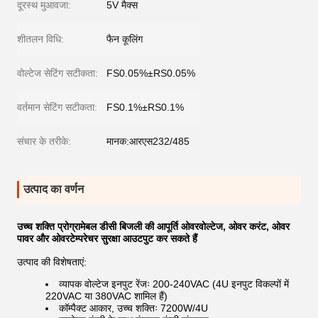
दूरस्थ मुआवजा:
5V मैक्स
शीतलन विधि:
फैन कूलिंग
वोल्टेज सेटिंग सटीकता:
FS0.05%±RS0.05%
वर्तमान सेटिंग सटीकता:
FS0.1%±RS0.1%
संचार के तरीके:
मानक:आरएस232/485
उत्पाद का वर्णन
उच्च शक्ति प्रोग्रामेबल डीसी बिजली की आपूर्ति ओवरवोल्टेज, ओवर करंट, ओवर
पावर और ओवरटेम्परेचर सुरक्षा आउटपुट कर सकते हैं
उत्पाद की विशेषताएं:
व्यापक वोल्टेज इनपुट रेंजः 200-240VAC (4U इनपुट विकल्पों में
220VAC या 380VAC शामिल हैं)
कॉम्पैक्ट आकार, उच्च शक्तिः 7200W/4U