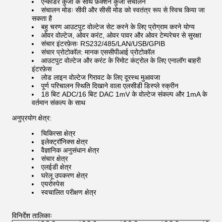
एन्कोडर कुंजी के साथ फ़ंक्शन कुंजी संचालन
संचालन मोडः सीवी और सीसी मोड को स्वतंत्र रूप से स्विच किया जा
सकता है
बहु चरण आउटपुट वोल्टेज सेट करने के लिए प्रोग्राम करने योग्य
ओवर वोल्टेज, ओवर करंट, ओवर पावर और ओवर टेम्परेचर से सुरक्षा
संचार इंटरफ़ेसः RS232/485/LAN/USB/GPIB
संचार प्रोटोकॉल: मानक एससीपीआई प्रोटोकॉल
आउटपुट वोल्टेज और करंट के रिमोट कंट्रोल के लिए एनालॉग बाहरी
इंटरफ़ेस
लोड लाइन वोल्टेज गिरावट के लिए दूरस्थ मुआवजा
पूर्ण परिचालन स्थिति दिखाने वाला एलसीडी डिस्प्ले स्क्रीन
18 बिट ADC/16 बिट DAC 1mV के वोल्टेज संकल्प और 1mA के
वर्तमान संकल्प के साथ
अनुप्रयोग क्षेत्र:
चिकित्सा क्षेत्र
इलेक्ट्रॉनिक्स क्षेत्र
वैज्ञानिक अनुसंधान क्षेत्र
संचार क्षेत्र
एलईडी क्षेत्र
घरेलू उपकरण क्षेत्र
एयरोस्पेस
स्वचालित परीक्षण क्षेत्र
विनिर्देश तालिकाः