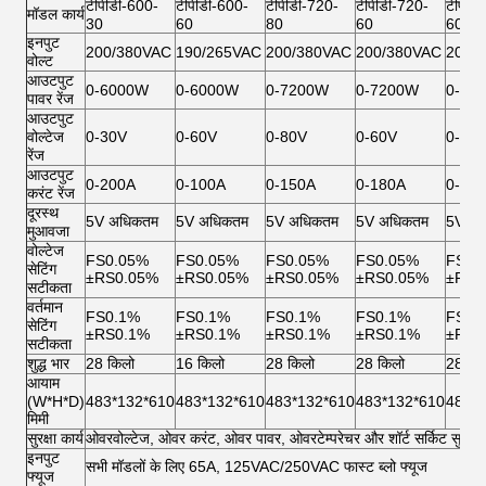
टीपीडी-600-
टीपीडी-600-
टीपीडी-720-
टीपीडी-720-
टीपीडी
मॉडल कार्य
30
60
80
60
60
इनपुट
200/380VAC
190/265VAC
200/380VAC
200/380VAC
200/
वोल्ट
आउटपुट
0-6000W
0-6000W
0-7200W
0-7200W
0-72
पावर रेंज
आउटपुट
वोल्टेज
0-30V
0-60V
0-80V
0-60V
0-60
रेंज
आउटपुट
0-200A
0-100A
0-150A
0-180A
0-18
करंट रेंज
दूरस्थ
5V अधिकतम
5V अधिकतम
5V अधिकतम
5V अधिकतम
5V अ
मुआवजा
वोल्टेज
FS0.05%
FS0.05%
FS0.05%
FS0.05%
FS0.
सेटिंग
±RS0.05%
±RS0.05%
±RS0.05%
±RS0.05%
±RS0
सटीकता
वर्तमान
FS0.1%
FS0.1%
FS0.1%
FS0.1%
FS0.
सेटिंग
±RS0.1%
±RS0.1%
±RS0.1%
±RS0.1%
±RS0
सटीकता
शुद्ध भार
28 किलो
16 किलो
28 किलो
28 किलो
28 कि
आयाम
(W*H*D)
483*132*610
483*132*610
483*132*610
483*132*610
483*
मिमी
सुरक्षा कार्य
ओवरवोल्टेज, ओवर करंट, ओवर पावर, ओवरटेम्परेचर और शॉर्ट सर्किट सुरक्षा
इनपुट
सभी मॉडलों के लिए 65A, 125VAC/250VAC फास्ट ब्लो फ्यूज
फ्यूज