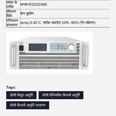
संचार के
मानकःRS232/485
तरीके
शीतलन
फैन कूलिंग
विधि
परिचालन
temp.0-40 C, सापेक्ष आर्द्रता 10% -90% (गैर-संक्षेपण)
वातावरण
Tags:
डीसी विद्युत आपूर्ति
डीसी विनियमित बिजली आपूर्ति
डीसी बिजली आपूर्ति उपकरण